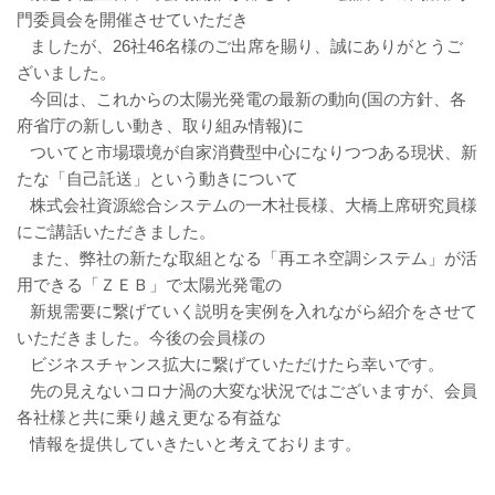
門委員会を開催させていただき
ましたが、26社46名様のご出席を賜り、誠にありがとうご
ざいました。
今回は、これからの太陽光発電の最新の動向(国の方針、各
府省庁の新しい動き、取り組み情報)に
ついてと市場環境が自家消費型中心になりつつある現状、新
たな「自己託送」という動きについて
株式会社資源総合システムの一木社長様、大橋上席研究員様
にご講話いただきました。
また、弊社の新たな取組となる「再エネ空調システム」が活
用できる「ＺＥＢ」で太陽光発電の
新規需要に繋げていく説明を実例を入れながら紹介をさせて
いただきました。今後の会員様の
ビジネスチャンス拡大に繋げていただけたら幸いです。
先の見えないコロナ渦の大変な状況ではございますが、会員
各社様と共に乗り越え更なる有益な
情報を提供していきたいと考えております。