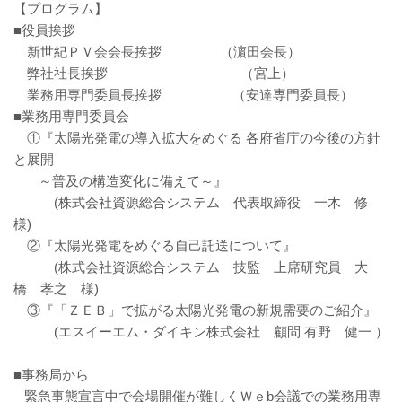
【プログラム】
■役員挨拶
新世紀ＰＶ会会長挨拶 （濵田会長）
弊社社長挨拶 （宮上）
業務用専門委員長挨拶 （安達専門委員長）
■業務用専門委員会
①『太陽光発電の導入拡大をめぐる 各府省庁の今後の方針
と展開
～普及の構造変化に備えて～』
(株式会社資源総合システム 代表取締役 一木 修
様)
②『太陽光発電をめぐる自己託送について』
(株式会社資源総合システム 技監 上席研究員 大
橋 孝之 様)
③『「ＺＥＢ」で拡がる太陽光発電の新規需要のご紹介』
(エスイーエム・ダイキン株式会社 顧問 有野 健一 ）
■事務局から
緊急事態宣言中で会場開催が難しくＷｅb会議での業務用専